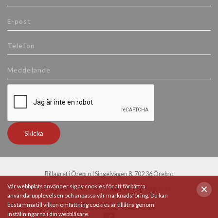
Skicka
Billagret i Örebro | Singelvägen 8, 702 36 Örebro
Vår webbplats använder sig av cookies för att förbättra
019-12 31 30
info@billagret.se
användarupplevelsen och anpassa vår marknadsföring. Du kan
bestämma till vilken omfattning cookies är tillåtna genom
inställningarna i din webbläsare.