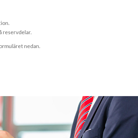
tion.
å reservdelar.
 formuläret nedan.