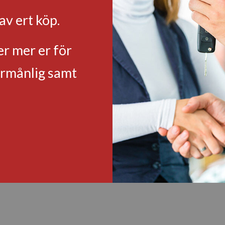
av ert köp.
ner mer er för
örmånlig samt