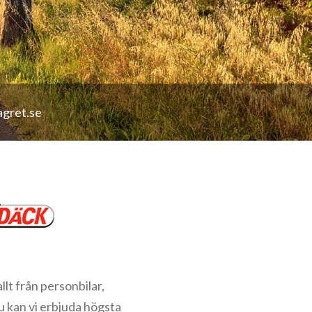
agret.se
llt från personbilar,
u kan vi erbjuda högsta