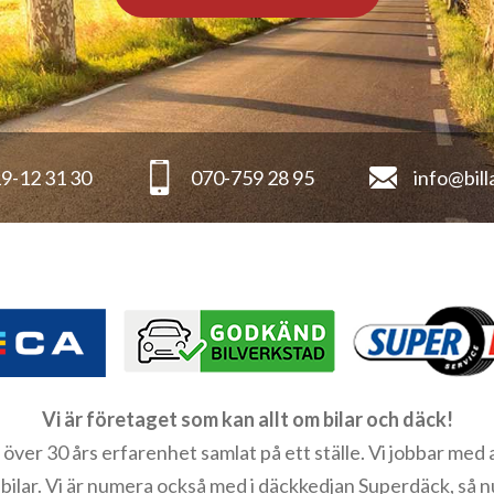
9-12 31 30
070-759 28 95
info@bill
Vi är företaget som kan allt om bilar och däck!
 över 30 års erfarenhet samlat på ett ställe. Vi jobbar med a
sbilar. Vi är numera också med i däckkedjan Superdäck, så n