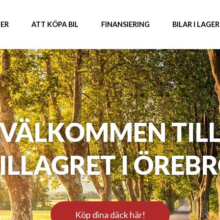
ER
ATT KÖPA BIL
FINANSIERING
BILAR I LAGER
VÄLKOMMEN TIL
ILLAGRET I ÖREB
Köp dina däck här!